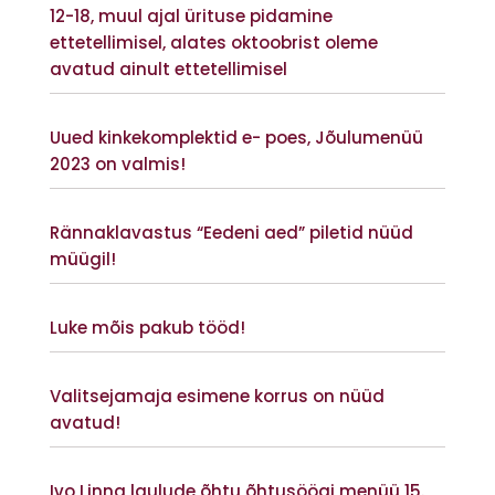
12-18, muul ajal ürituse pidamine
ettetellimisel, alates oktoobrist oleme
avatud ainult ettetellimisel
Vaata lisaks
Uued kinkekomplektid e- poes, Jõulumenüü
2023 on valmis!
Vaata lisaks
Rännaklavastus “Eedeni aed” piletid nüüd
müügil!
Vaata lisaks
Luke mõis pakub tööd!
Vaata lisaks
Valitsejamaja esimene korrus on nüüd
avatud!
Vaata lisaks
Ivo Linna laulude õhtu õhtusöögi menüü 15.