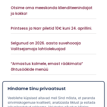
Vaata lisaks
Otsime oma meeskonda klienditeenindajat
ja kokka!
Vaata lisaks
Printsess ja Narr piletid 10€ kuni 24. aprillini.
Vaata lisaks
Selgunud on 2026. aasta suvehooaja
Valitsejamaja lahtiolekuajad
Vaata lisaks
“Armastus kolmele, emast rääkimata”
õhtusöökide menüü
Vaata lisaks
UUS õppeprogramm “Vanast uus”
Hindame Sinu privaatsust
Vaata lisaks
Veebilehe küpsised aitavad meil Sind mõista, et paranda
Anne Veski Luke mõisapargis 1. juulil 2021 kell
sirivimiskogemuse kvaliteeti, analüüsida liiklust ja esitada
20.00
isikupärastatud reklaame. Vajutades nõustun kõigiga,