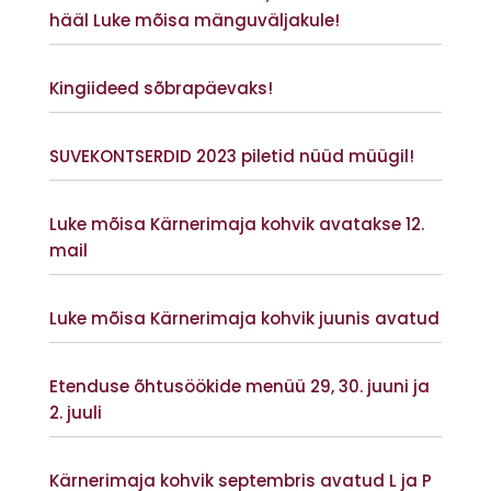
hääl Luke mõisa mänguväljakule!
Vaata lisaks
Kingiideed sõbrapäevaks!
Vaata lisaks
SUVEKONTSERDID 2023 piletid nüüd müügil!
Vaata lisaks
Luke mõisa Kärnerimaja kohvik avatakse 12.
mail
Vaata lisaks
Luke mõisa Kärnerimaja kohvik juunis avatud
Vaata lisaks
Etenduse õhtusöökide menüü 29, 30. juuni ja
2. juuli
Vaata lisaks
Kärnerimaja kohvik septembris avatud L ja P