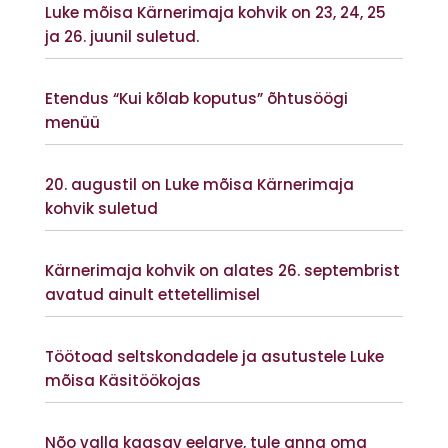
Luke mõisa Kärnerimaja kohvik on 23, 24, 25
ja 26. juunil suletud.
Vaata lisaks
Etendus “Kui kõlab koputus” õhtusöögi
menüü
Vaata lisaks
20. augustil on Luke mõisa Kärnerimaja
kohvik suletud
Vaata lisaks
Kärnerimaja kohvik on alates 26. septembrist
avatud ainult ettetellimisel
Vaata lisaks
Töötoad seltskondadele ja asutustele Luke
mõisa Käsitöökojas
Vaata lisaks
Nõo valla kaasav eelarve, tule anna oma