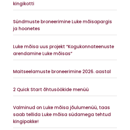
kingikotti
Vaata lisaks
Sündmuste broneerimine Luke mõisapargis
ja hoonetes
Vaata lisaks
Luke mõisa uus projekt “Kogukonnateenuste
arendamine Luke mõisas”
Vaata lisaks
Maitseelamuste broneerimine 2026. aastal
Vaata lisaks
2 Quick Start õhtusöökide menüü
Vaata lisaks
Valminud on Luke mõisa jõulumenüü, taas
saab tellida Luke mõisa südamega tehtud
kingipakke!