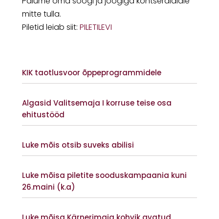
Palume oma söögi ja joogiga kontserdialale
mitte tulla.
Piletid leiab siit:
PILETILEVI
KIK taotlusvoor õppeprogrammidele
Vaata lisaks
Algasid Valitsemaja I korruse teise osa
ehitustööd
Vaata lisaks
Luke mõis otsib suveks abilisi
Vaata lisaks
Luke mõisa piletite sooduskampaania kuni
26.maini (k.a)
Vaata lisaks
Luke mõisa Kärnerimaja kohvik avatud