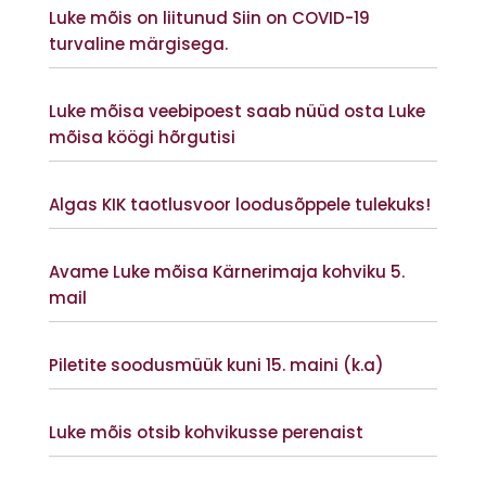
Luke mõis on liitunud Siin on COVID-19
turvaline märgisega.
Vaata lisaks
Luke mõisa veebipoest saab nüüd osta Luke
mõisa köögi hõrgutisi
Vaata lisaks
Algas KIK taotlusvoor loodusõppele tulekuks!
Vaata lisaks
Avame Luke mõisa Kärnerimaja kohviku 5.
mail
Vaata lisaks
Piletite soodusmüük kuni 15. maini (k.a)
Vaata lisaks
Luke mõis otsib kohvikusse perenaist
Vaata lisaks