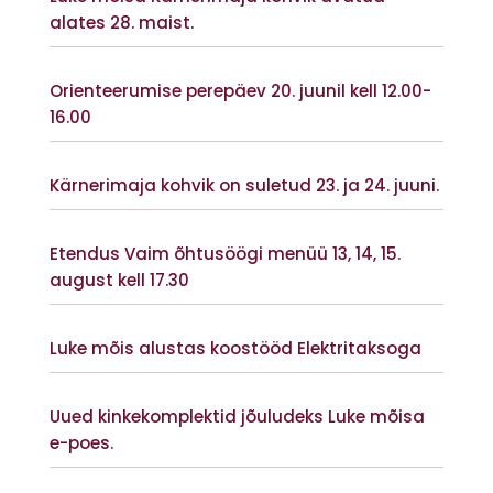
alates 28. maist.
Vaata lisaks
Orienteerumise perepäev 20. juunil kell 12.00-
16.00
Vaata lisaks
Kärnerimaja kohvik on suletud 23. ja 24. juuni.
Vaata lisaks
Etendus Vaim õhtusöögi menüü 13, 14, 15.
august kell 17.30
Vaata lisaks
Luke mõis alustas koostööd Elektritaksoga
Vaata lisaks
Uued kinkekomplektid jõuludeks Luke mõisa
e-poes.
Vaata lisaks