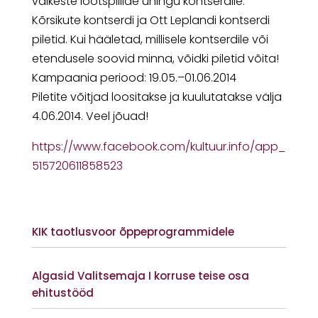
väikeste lõõtspillide ühingu kontserdile.
Kõrsikute kontserdi ja Ott Leplandi kontserdi
piletid. Kui hääletad, millisele kontserdile või
etendusele soovid minna, võidki piletid võita!
Kampaania periood: 19.05.–01.06.2014
Piletite võitjad loositakse ja kuulutatakse välja
4.06.2014. Veel jõuad!
https://www.facebook.com/
kultuur.info/app_
515720611858523
KIK taotlusvoor õppeprogrammidele
Vaata lisaks
Algasid Valitsemaja I korruse teise osa
ehitustööd