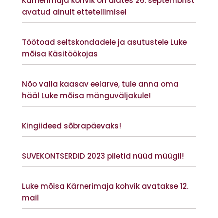
Kärnerimaja kohvik on alates 26. septembrist
avatud ainult ettetellimisel
Vaata lisaks
Töötoad seltskondadele ja asutustele Luke
mõisa Käsitöökojas
Vaata lisaks
Nõo valla kaasav eelarve, tule anna oma
hääl Luke mõisa mänguväljakule!
Vaata lisaks
Kingiideed sõbrapäevaks!
Vaata lisaks
SUVEKONTSERDID 2023 piletid nüüd müügil!
Vaata lisaks
Luke mõisa Kärnerimaja kohvik avatakse 12.
mail
Vaata lisaks