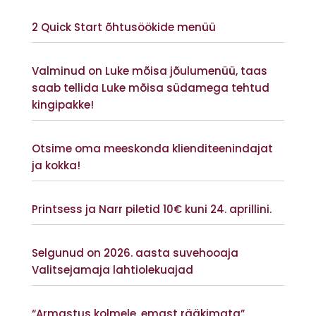
Vaata lisaks
2 Quick Start õhtusöökide menüü
Vaata lisaks
Valminud on Luke mõisa jõulumenüü, taas
saab tellida Luke mõisa südamega tehtud
kingipakke!
Vaata lisaks
Otsime oma meeskonda klienditeenindajat
ja kokka!
Vaata lisaks
Printsess ja Narr piletid 10€ kuni 24. aprillini.
Vaata lisaks
Selgunud on 2026. aasta suvehooaja
Valitsejamaja lahtiolekuajad
Vaata lisaks
“Armastus kolmele, emast rääkimata”