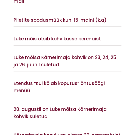
mail
Vaata lisaks
Piletite soodusmüük kuni 15. maini (k.a)
Vaata lisaks
Luke mõis otsib kohvikusse perenaist
Vaata lisaks
Luke mõisa Kärnerimaja kohvik on 23, 24, 25
ja 26. juunil suletud.
Vaata lisaks
Etendus “Kui kõlab koputus” õhtusöögi
menüü
Vaata lisaks
20. augustil on Luke mõisa Kärnerimaja
kohvik suletud
Vaata lisaks