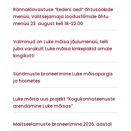
Vaata lisaks
Rännaklavastuse “Eedeni aed” õhtusöökide
menüü, Valitsejamaja loodusfilmide õhtu
menüü 23. august kell 18-22.00
Vaata lisaks
Valminud on Luke mõisa jõulumenüü, telli
juba varakult Luke mõisa kinkepakid omale
kingikotti
Vaata lisaks
Sündmuste broneerimine Luke mõisapargis
ja hoonetes
Vaata lisaks
Luke mõisa uus projekt “Kogukonnateenuste
arendamine Luke mõisas”
Vaata lisaks
Maitseelamuste broneerimine 2026. aastal