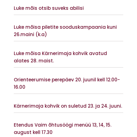
Vaata lisaks
Luke mõis otsib suveks abilisi
Vaata lisaks
Luke mõisa piletite sooduskampaania kuni
26.maini (k.a)
Vaata lisaks
Luke mõisa Kärnerimaja kohvik avatud
alates 28. maist.
Vaata lisaks
Orienteerumise perepäev 20. juunil kell 12.00-
16.00
Vaata lisaks
Kärnerimaja kohvik on suletud 23. ja 24. juuni.
Vaata lisaks
Etendus Vaim õhtusöögi menüü 13, 14, 15.
august kell 17.30