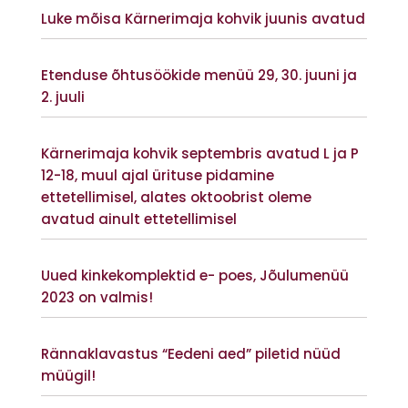
Luke mõisa Kärnerimaja kohvik juunis avatud
Vaata lisaks
Etenduse õhtusöökide menüü 29, 30. juuni ja
2. juuli
Vaata lisaks
Kärnerimaja kohvik septembris avatud L ja P
12-18, muul ajal ürituse pidamine
ettetellimisel, alates oktoobrist oleme
avatud ainult ettetellimisel
Vaata lisaks
Uued kinkekomplektid e- poes, Jõulumenüü
2023 on valmis!
Vaata lisaks
Rännaklavastus “Eedeni aed” piletid nüüd
müügil!