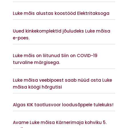
Vaata lisaks
Luke mõis alustas koostööd Elektritaksoga
Vaata lisaks
Uued kinkekomplektid jõuludeks Luke mõisa
e-poes.
Vaata lisaks
Luke mõis on liitunud Siin on COVID-19
turvaline märgisega.
Vaata lisaks
Luke mõisa veebipoest saab nüüd osta Luke
mõisa köögi hõrgutisi
Vaata lisaks
Algas KIK taotlusvoor loodusõppele tulekuks!
Vaata lisaks
Avame Luke mõisa Kärnerimaja kohviku 5.