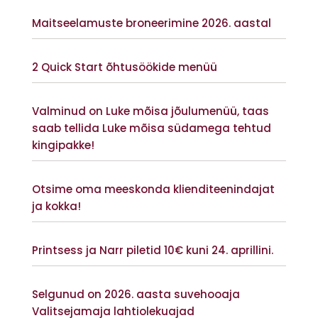
Vaata lisaks
Maitseelamuste broneerimine 2026. aastal
Vaata lisaks
2 Quick Start õhtusöökide menüü
Vaata lisaks
Valminud on Luke mõisa jõulumenüü, taas
saab tellida Luke mõisa südamega tehtud
kingipakke!
Vaata lisaks
Otsime oma meeskonda klienditeenindajat
ja kokka!
Vaata lisaks
Printsess ja Narr piletid 10€ kuni 24. aprillini.
Vaata lisaks
Selgunud on 2026. aasta suvehooaja
Valitsejamaja lahtiolekuajad