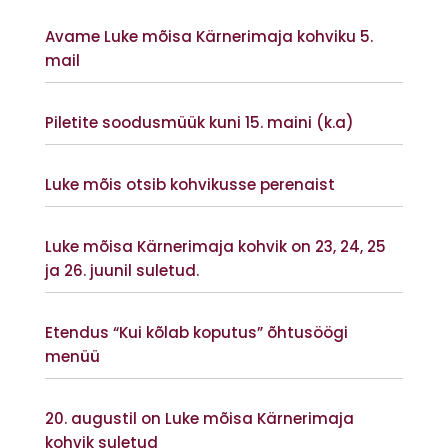
Vaata lisaks
Avame Luke mõisa Kärnerimaja kohviku 5.
mail
Vaata lisaks
Piletite soodusmüük kuni 15. maini (k.a)
Vaata lisaks
Luke mõis otsib kohvikusse perenaist
Vaata lisaks
Luke mõisa Kärnerimaja kohvik on 23, 24, 25
ja 26. juunil suletud.
Vaata lisaks
Etendus “Kui kõlab koputus” õhtusöögi
menüü
Vaata lisaks
20. augustil on Luke mõisa Kärnerimaja
kohvik suletud