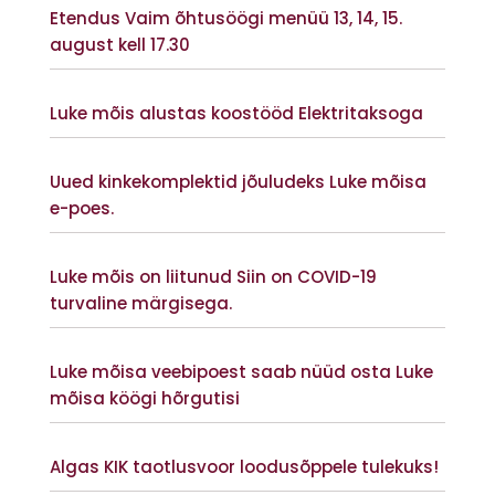
Etendus Vaim õhtusöögi menüü 13, 14, 15.
august kell 17.30
Vaata lisaks
Luke mõis alustas koostööd Elektritaksoga
Vaata lisaks
Uued kinkekomplektid jõuludeks Luke mõisa
e-poes.
Vaata lisaks
Luke mõis on liitunud Siin on COVID-19
turvaline märgisega.
Vaata lisaks
Luke mõisa veebipoest saab nüüd osta Luke
mõisa köögi hõrgutisi
Vaata lisaks
Algas KIK taotlusvoor loodusõppele tulekuks!