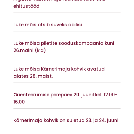
ehitustööd
Vaata lisaks
Luke mõis otsib suveks abilisi
Vaata lisaks
Luke mõisa piletite sooduskampaania kuni
26.maini (k.a)
Vaata lisaks
Luke mõisa Kärnerimaja kohvik avatud
alates 28. maist.
Vaata lisaks
Orienteerumise perepäev 20. juunil kell 12.00-
16.00
Vaata lisaks
Kärnerimaja kohvik on suletud 23. ja 24. juuni.
Vaata lisaks