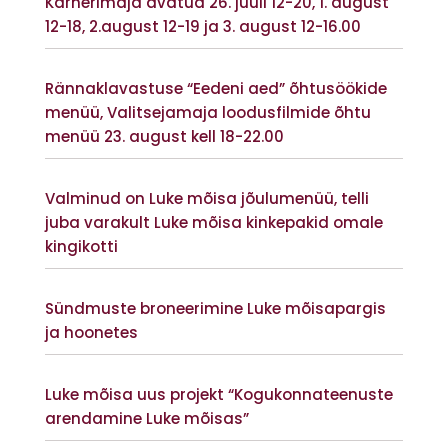
Kärnerimaja avatud 26. juuli 12-20, 1. august
12-18, 2.august 12-19 ja 3. august 12-16.00
Vaata lisaks
Rännaklavastuse “Eedeni aed” õhtusöökide
menüü, Valitsejamaja loodusfilmide õhtu
menüü 23. august kell 18-22.00
Vaata lisaks
Valminud on Luke mõisa jõulumenüü, telli
juba varakult Luke mõisa kinkepakid omale
kingikotti
Vaata lisaks
Sündmuste broneerimine Luke mõisapargis
ja hoonetes
Vaata lisaks
Luke mõisa uus projekt “Kogukonnateenuste
arendamine Luke mõisas”