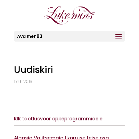
Ava menüü
Uudiskiri
17.01.2013
KIK taotlusvoor õppeprogrammidele
Vaata lisaks
Algasid Valitsemaja I korruse teise osa