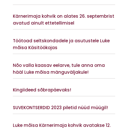
Vaata lisaks
Kärnerimaja kohvik on alates 26. septembrist
avatud ainult ettetellimisel
Vaata lisaks
Töötoad seltskondadele ja asutustele Luke
mõisa Käsitöökojas
Vaata lisaks
Nõo valla kaasav eelarve, tule anna oma
hääl Luke mõisa mänguväljakule!
Vaata lisaks
Kingiideed sõbrapäevaks!
Vaata lisaks
SUVEKONTSERDID 2023 piletid nüüd müügil!
Vaata lisaks
Luke mõisa Kärnerimaja kohvik avatakse 12.