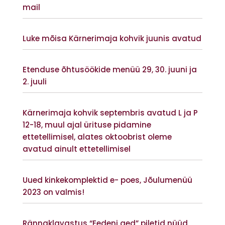
mail
Vaata lisaks
Luke mõisa Kärnerimaja kohvik juunis avatud
Vaata lisaks
Etenduse õhtusöökide menüü 29, 30. juuni ja
2. juuli
Vaata lisaks
Kärnerimaja kohvik septembris avatud L ja P
12-18, muul ajal ürituse pidamine
ettetellimisel, alates oktoobrist oleme
avatud ainult ettetellimisel
Vaata lisaks
Uued kinkekomplektid e- poes, Jõulumenüü
2023 on valmis!
Vaata lisaks
Rännaklavastus “Eedeni aed” piletid nüüd