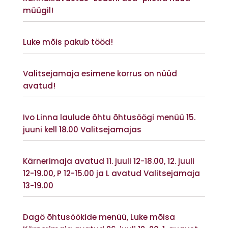
müügil!
Vaata lisaks
Luke mõis pakub tööd!
Vaata lisaks
Valitsejamaja esimene korrus on nüüd
avatud!
Vaata lisaks
Ivo Linna laulude õhtu õhtusöögi menüü 15.
juuni kell 18.00 Valitsejamajas
Vaata lisaks
Kärnerimaja avatud 11. juuli 12-18.00, 12. juuli
12-19.00, P 12-15.00 ja L avatud Valitsejamaja
13-19.00
Vaata lisaks
Dagö õhtusöökide menüü, Luke mõisa