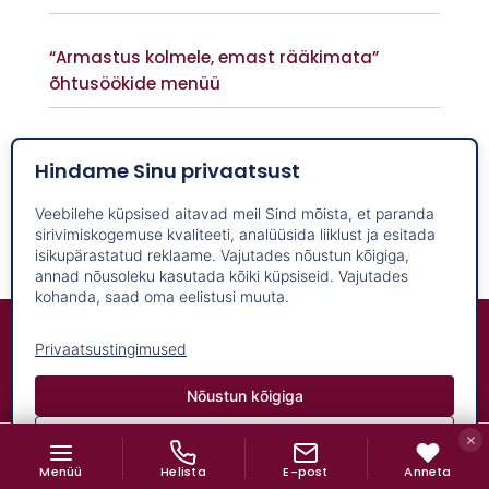
Vaata lisaks
“Armastus kolmele, emast rääkimata”
õhtusöökide menüü
Vaata lisaks
UUS õppeprogramm “Vanast uus”
Hindame Sinu privaatsust
Vaata lisaks
Veebilehe küpsised aitavad meil Sind mõista, et paranda
Anne Veski Luke mõisapargis 1. juulil 2021 kell
sirivimiskogemuse kvaliteeti, analüüsida liiklust ja esitada
20.00
isikupärastatud reklaame. Vajutades nõustun kõigiga,
annad nõusoleku kasutada kõiki küpsiseid. Vajutades
Vaata lisaks
kohanda, saad oma eelistusi muuta.
Sihtasutus Luke Mõis
5568 9096
508 8359
Privaatsustingimused
Voika 23, Nõo 61601, Tartumaa
info@lukemois.ee
Nõustun kõigiga
Kohanda
NAVIGATSIOON
Menüü
Helista
E-post
Anneta