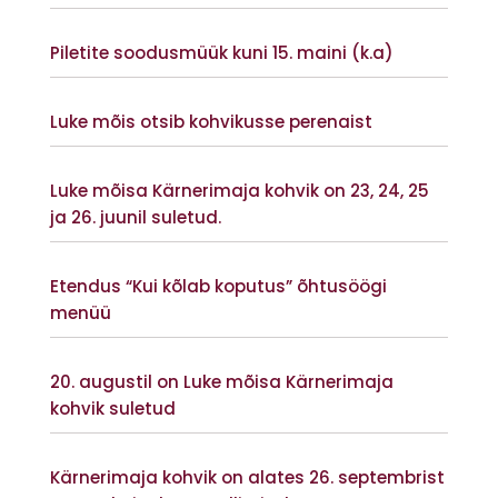
Vaata lisaks
Piletite soodusmüük kuni 15. maini (k.a)
Vaata lisaks
Luke mõis otsib kohvikusse perenaist
Vaata lisaks
Luke mõisa Kärnerimaja kohvik on 23, 24, 25
ja 26. juunil suletud.
Vaata lisaks
Etendus “Kui kõlab koputus” õhtusöögi
menüü
Vaata lisaks
20. augustil on Luke mõisa Kärnerimaja
kohvik suletud
Vaata lisaks
Kärnerimaja kohvik on alates 26. septembrist