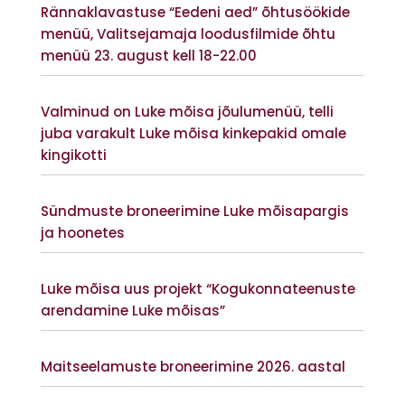
Rännaklavastuse “Eedeni aed” õhtusöökide
menüü, Valitsejamaja loodusfilmide õhtu
menüü 23. august kell 18-22.00
Vaata lisaks
Valminud on Luke mõisa jõulumenüü, telli
juba varakult Luke mõisa kinkepakid omale
kingikotti
Vaata lisaks
Sündmuste broneerimine Luke mõisapargis
ja hoonetes
Vaata lisaks
Luke mõisa uus projekt “Kogukonnateenuste
arendamine Luke mõisas”
Vaata lisaks
Maitseelamuste broneerimine 2026. aastal
Vaata lisaks