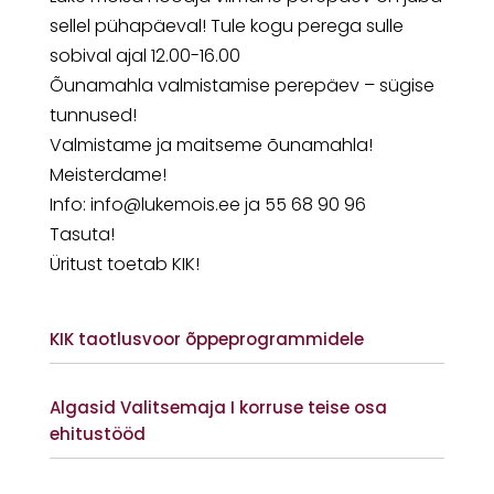
sellel pühapäeval! Tule kogu perega sulle
sobival ajal 12.00-16.00
Õunamahla valmistamise perepäev – sügise
tunnused!
Valmistame ja maitseme õunamahla!
Meisterdame!
Info: info@lukemois.ee ja 55 68 90 96
Tasuta!
Üritust toetab KIK!
KIK taotlusvoor õppeprogrammidele
Vaata lisaks
Algasid Valitsemaja I korruse teise osa
ehitustööd
Vaata lisaks