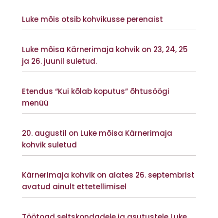
Vaata lisaks
Luke mõis otsib kohvikusse perenaist
Vaata lisaks
Luke mõisa Kärnerimaja kohvik on 23, 24, 25
ja 26. juunil suletud.
Vaata lisaks
Etendus “Kui kõlab koputus” õhtusöögi
menüü
Vaata lisaks
20. augustil on Luke mõisa Kärnerimaja
kohvik suletud
Vaata lisaks
Kärnerimaja kohvik on alates 26. septembrist
avatud ainult ettetellimisel
Vaata lisaks
Töötoad seltskondadele ja asutustele Luke