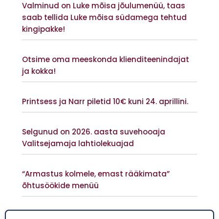
Valminud on Luke mõisa jõulumenüü, taas
saab tellida Luke mõisa südamega tehtud
kingipakke!
Vaata lisaks
Otsime oma meeskonda klienditeenindajat
ja kokka!
Vaata lisaks
Printsess ja Narr piletid 10€ kuni 24. aprillini.
Vaata lisaks
Selgunud on 2026. aasta suvehooaja
Valitsejamaja lahtiolekuajad
Vaata lisaks
“Armastus kolmele, emast rääkimata”
õhtusöökide menüü
Vaata lisaks
UUS õppeprogramm “Vanast uus”