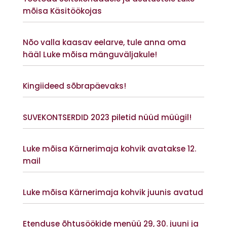
mõisa Käsitöökojas
Vaata lisaks
Nõo valla kaasav eelarve, tule anna oma
hääl Luke mõisa mänguväljakule!
Vaata lisaks
Kingiideed sõbrapäevaks!
Vaata lisaks
SUVEKONTSERDID 2023 piletid nüüd müügil!
Vaata lisaks
Luke mõisa Kärnerimaja kohvik avatakse 12.
mail
Vaata lisaks
Luke mõisa Kärnerimaja kohvik juunis avatud
Vaata lisaks
Etenduse õhtusöökide menüü 29, 30. juuni ja