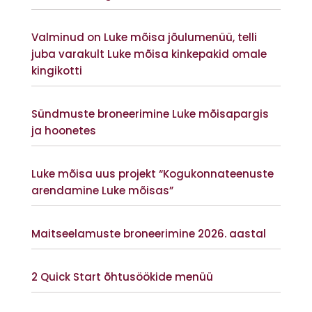
Vaata lisaks
Valminud on Luke mõisa jõulumenüü, telli
juba varakult Luke mõisa kinkepakid omale
kingikotti
Vaata lisaks
Sündmuste broneerimine Luke mõisapargis
ja hoonetes
Vaata lisaks
Luke mõisa uus projekt “Kogukonnateenuste
arendamine Luke mõisas”
Vaata lisaks
Maitseelamuste broneerimine 2026. aastal
Vaata lisaks
2 Quick Start õhtusöökide menüü
Vaata lisaks