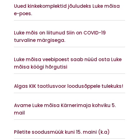
Uued kinkekomplektid jõuludeks Luke mõisa
e-poes.
Vaata lisaks
Luke mõis on liitunud Siin on COVID-19
turvaline märgisega.
Vaata lisaks
Luke mõisa veebipoest saab nüüd osta Luke
mõisa köögi hõrgutisi
Vaata lisaks
Algas KIK taotlusvoor loodusõppele tulekuks!
Vaata lisaks
Avame Luke mõisa Kärnerimaja kohviku 5.
mail
Vaata lisaks
Piletite soodusmüük kuni 15. maini (k.a)