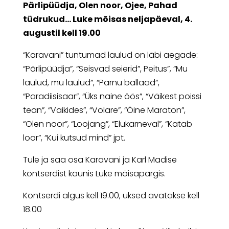
Pärlipüüdja, Olen noor, Ojee, Pahad
tüdrukud… Luke mõisas neljapäeval, 4.
augustil kell 19.00
“Karavani” tuntumad laulud on läbi aegade:
“Pärlipüüdja”, “Seisvad seierid”, Peitus”, “Mu
laulud, mu laulud”, “Pärnu ballaad”,
“Paradiisisaar”, “Üks naine öös”, “Väikest poissi
tean”, “Vaikides”, “Volare”, “Öine Maraton”,
“Olen noor”, “Loojang”, “Elukarneval”, “Katab
loor”, “Kui kutsud mind” jpt.
Tule ja saa osa Karavani ja Karl Madise
kontserdist kaunis Luke mõisapargis.
Kontserdi algus kell 19.00, uksed avatakse kell
18.00