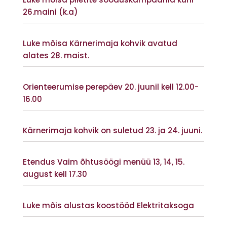
26.maini (k.a)
Vaata lisaks
Luke mõisa Kärnerimaja kohvik avatud
alates 28. maist.
Vaata lisaks
Orienteerumise perepäev 20. juunil kell 12.00-
16.00
Vaata lisaks
Kärnerimaja kohvik on suletud 23. ja 24. juuni.
Vaata lisaks
Etendus Vaim õhtusöögi menüü 13, 14, 15.
august kell 17.30
Vaata lisaks
Luke mõis alustas koostööd Elektritaksoga
Vaata lisaks