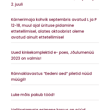
2. juuli
Vaata lisaks
Kärnerimaja kohvik septembris avatud L ja P
12-18, muul ajal ürituse pidamine
ettetellimisel, alates oktoobrist oleme
avatud ainult ettetellimisel
Vaata lisaks
Uued kinkekomplektid e- poes, Jõulumenüü
2023 on valmis!
Vaata lisaks
Rännaklavastus “Eedeni aed” piletid nüüd
müügil!
Vaata lisaks
Luke mõis pakub tööd!
Vaata lisaks
Valitsejamaja esimene korrus on nüüd