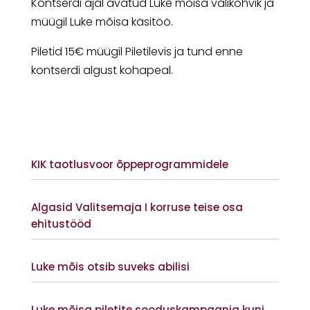
Kontserdi ajal avatud Luke mõisa välikohvik ja
müügil Luke mõisa käsitöö.
Piletid 15€ müügil Piletilevis ja tund enne
kontserdi algust kohapeal.
KIK taotlusvoor õppeprogrammidele
Vaata lisaks
Algasid Valitsemaja I korruse teise osa
ehitustööd
Vaata lisaks
Luke mõis otsib suveks abilisi
Vaata lisaks
Luke mõisa piletite sooduskampaania kuni