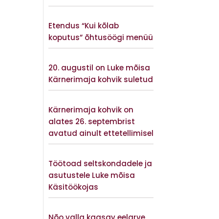
Vaata lisaks
Etendus “Kui kõlab
koputus” õhtusöögi menüü
Vaata lisaks
20. augustil on Luke mõisa
Kärnerimaja kohvik suletud
Vaata lisaks
Kärnerimaja kohvik on
alates 26. septembrist
avatud ainult ettetellimisel
Vaata lisaks
Töötoad seltskondadele ja
asutustele Luke mõisa
Käsitöökojas
Vaata lisaks
Nõo valla kaasav eelarve,