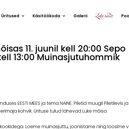
Üritused
Käsitöökoda
Galerii
Po
isas 11. juunil kell 20:00 Sepo
 kell 13:00 Muinasjutuhommik
uses EESTI MEES ja tema NAINE. Piletid müügil Piletilevis ja
rimaja kohvik. Ürituse tulud lähevad Luke mõisa
nnkookidega. Loeme muinasjuttu, joonistame ning loosime v