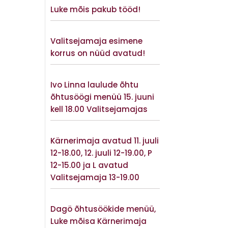
Luke mõis pakub tööd!
Vaata lisaks
Valitsejamaja esimene
korrus on nüüd avatud!
Vaata lisaks
Ivo Linna laulude õhtu
õhtusöögi menüü 15. juuni
kell 18.00 Valitsejamajas
Vaata lisaks
Kärnerimaja avatud 11. juuli
12-18.00, 12. juuli 12-19.00, P
12-15.00 ja L avatud
Valitsejamaja 13-19.00
Vaata lisaks
Dagö õhtusöökide menüü,
Luke mõisa Kärnerimaja