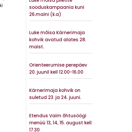
Luke mõisa piletite
ki
sooduskampaania kuni
26.maini (k.a)
Vaata lisaks
Luke mõisa Kärnerimaja
kohvik avatud alates 28.
maist.
Vaata lisaks
Orienteerumise perepäev
20. juunil kell 12.00-16.00
Vaata lisaks
Kärnerimaja kohvik on
suletud 23. ja 24. juuni.
Vaata lisaks
Etendus Vaim õhtusöögi
menüü 13, 14, 15. august kell
17.30