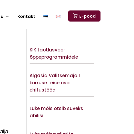
E-pood
od
Kontakt
KIK taotlusvoor
õppeprogrammidele
Vaata lisaks
Algasid Valitsemaja I
korruse teise osa
ehitustööd
Vaata lisaks
Luke mõis otsib suveks
abilisi
Vaata lisaks
älja