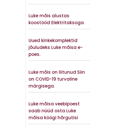
Vaata lisaks
Luke mõis alustas
koostööd Elektritaksoga
Vaata lisaks
Uued kinkekomplektid
jõuludeks Luke mõisa e-
poes.
Vaata lisaks
Luke mõis on liitunud Siin
on COVID-19 turvaline
märgisega.
Vaata lisaks
Luke mõisa veebipoest
saab nüüd osta Luke
mõisa köögi hõrgutisi
Vaata lisaks