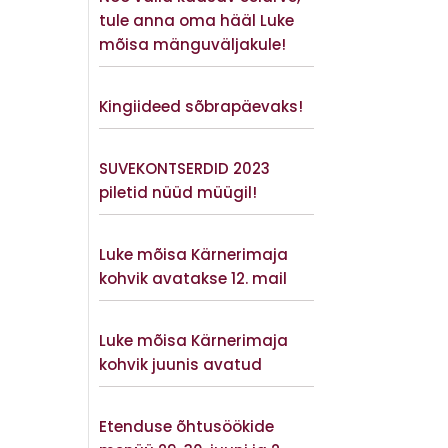
tule anna oma hääl Luke
mõisa mänguväljakule!
Vaata lisaks
Kingiideed sõbrapäevaks!
Vaata lisaks
SUVEKONTSERDID 2023
piletid nüüd müügil!
Vaata lisaks
Luke mõisa Kärnerimaja
kohvik avatakse 12. mail
Vaata lisaks
Luke mõisa Kärnerimaja
kohvik juunis avatud
Vaata lisaks
Etenduse õhtusöökide