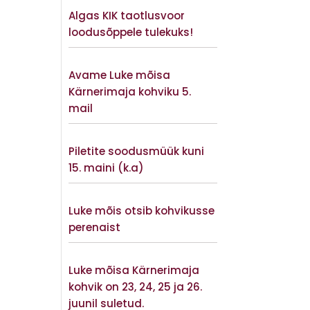
Algas KIK taotlusvoor
loodusõppele tulekuks!
Vaata lisaks
Avame Luke mõisa
Kärnerimaja kohviku 5.
mail
Vaata lisaks
Piletite soodusmüük kuni
15. maini (k.a)
Vaata lisaks
Luke mõis otsib kohvikusse
perenaist
Vaata lisaks
Luke mõisa Kärnerimaja
kohvik on 23, 24, 25 ja 26.
juunil suletud.