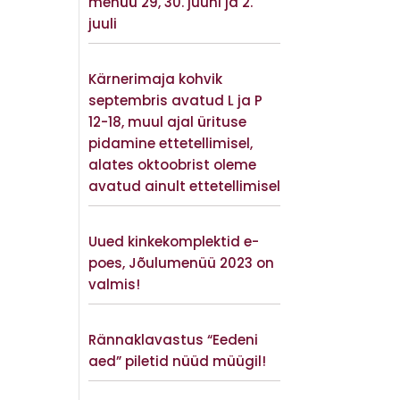
menüü 29, 30. juuni ja 2.
juuli
Vaata lisaks
Kärnerimaja kohvik
septembris avatud L ja P
12-18, muul ajal ürituse
pidamine ettetellimisel,
alates oktoobrist oleme
avatud ainult ettetellimisel
Vaata lisaks
Uued kinkekomplektid e-
poes, Jõulumenüü 2023 on
valmis!
Vaata lisaks
Rännaklavastus “Eedeni
aed” piletid nüüd müügil!
Vaata lisaks