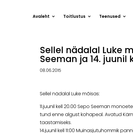
Avaleht
Toitlustus
Teenused
Sellel nädalal Luke mõ
Seeman ja 14. juunil
08.06.2015
Sellel nädalal Luke mõisas:
11.juunil kell 20.00 Sepo Seeman monoetend
tund enne algust kohapeal. Avatud Kärne
taastamiseks.
14.juunil kell 11:00 Muinasjutuhommik pa