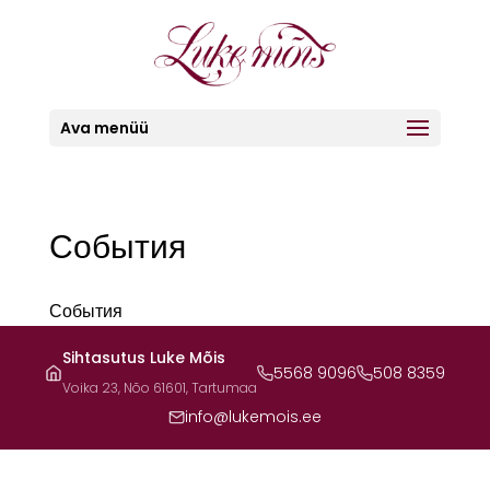
Ava menüü
События
События
Sihtasutus Luke Mõis
5568 9096
508 8359
Voika 23, Nõo 61601, Tartumaa
info@lukemois.ee