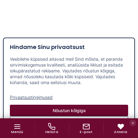
Hindame Sinu privaatsust
Veebilehe küpsised aitavad meil Sind mõista, et paranda
sirivimiskogemuse kvaliteeti, analüüsida liiklust ja esitada
isikupärastatud reklaame. Vajutades nõustun kõigiga,
annad nõusoleku kasutada kõiki küpsiseid. Vajutades
kohanda, saad oma eelistusi muuta.
Privaatsustingimused
Nõustun kõigiga
Kohanda
NAVIGATSIOON
Menüü
Helista
E-post
Anneta